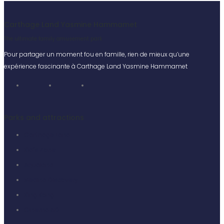
Carthage Land Yasmine Hammamet
The ultimate family amusement park
Pour partager un moment fou en famille, rien de mieux qu’une
expérience fascinante à Carthage Land Yasmine Hammamet
Parks and attractions
Carthage Land
Kid’s Zone
Aqualand
Medina Discovery
King Kong
Cinema 5D