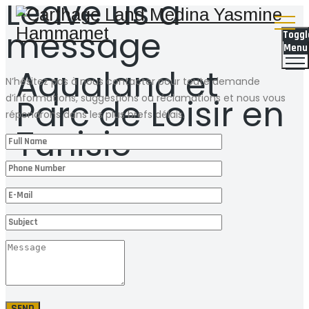
Leave us a
message
Toggl
Menu
Aqualand et
N’hésitez pas à nous contacter pour toute demande
d’informations, suggestions ou réclamations et nous vous
Parc de Loisir en
répondrons dans les plus brefs délais.
Tunisie