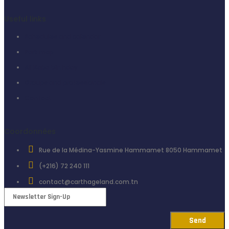
Useful links
Schedules and calendar
Park map
Ali Baba birthday
Groups and professionals
Contact
Coordonnées
Rue de la Médina-Yasmine Hammamet 8050 Hammamet
(+216) 72 240 111
contact@carthageland.com.tn
Newsletter
Send