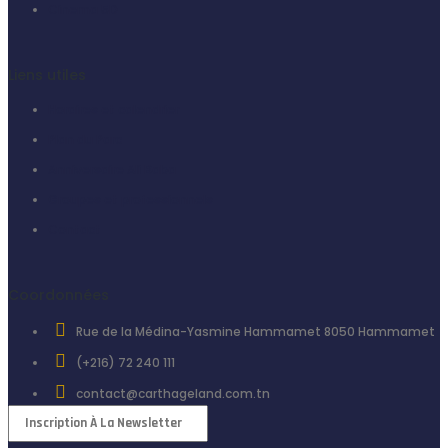
Cinema 5D
Liens utiles
Horaires et calendrier
Plan du Parc
Anniversaire Ali Baba
Groupes et professionnels
Contact
Coordonnées
Rue de la Médina-Yasmine Hammamet 8050 Hammamet
(+216) 72 240 111
contact@carthageland.com.tn
Newsletter