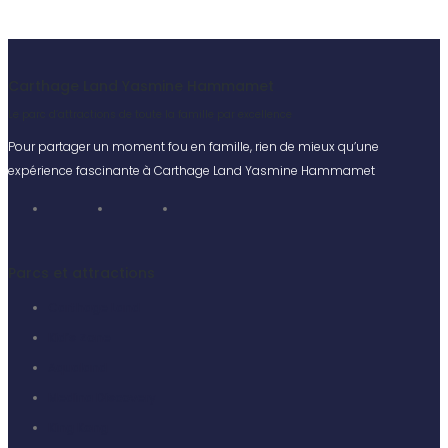
Carthage Land Yasmine Hammamet
Le parc d’attractions de toute la famille par excellence
Pour partager un moment fou en famille, rien de mieux qu’une
expérience fascinante à Carthage Land Yasmine Hammamet
Parcs et attractions
Carthage Land
Kid’s Zone
Aqualand
Medina Discovery
King Kong